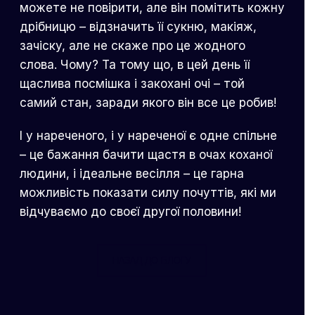
можете не повірити, але він помітить кожну
дрібницю – відзначить її сукню, макіяж,
зачіску, але не скаже про це жодного
слова. Чому? Та тому що, в цей день її
щаслива посмішка і закохані очі – той
самий стан, заради якого він все це робив!
І у нареченого, і у нареченої є одне спільне
– це бажання бачити щастя в очах коханої
людини, і ідеальне весілля – це гарна
можливість показати силу почуттів, які ми
відчуваємо до своєї другої половини!
НАЗАД ДО БЛОГУ