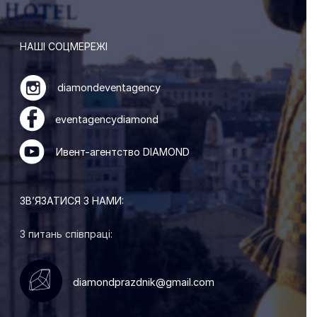
НАШІ СОЦМЕРЕЖІ
diamondeventagency
eventagencydiamond
Ивент-агентство DIAMOND
ЗВ’ЯЗАТИСЯ З НАМИ:
З питань співпраці:
diamondprazdnik@gmail.com
Замовити захід: