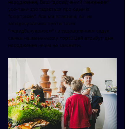
народження, Ваш “досвідчений іменинник”
усе-таки здогадається про один із
“сюрпризів”. Але ми впевнені, він не
заперечуватиме проти такої
“передбачуваності” і з задоволенням задує
свічки на іменинному торті! Цей атрибут дня
народження нічим не замінити.