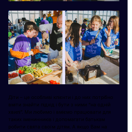
Діти – це особливі клієнти і до них потрібно
вміти знайти підхід і бути з ними “на одній
хвилі”. Ми любимо і вміємо працювати для
таких іменинників і допомагати батькам
робити свята своїм дітям. А якщо Вам на