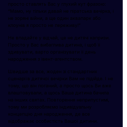
просто ставлять Вас у глухий кут фразою:
“Мамо, ну тільки давай не піратська вечірка, і
не зоряні війни, а ще один аквапарк або
клоунів я просто не переживу!”
Не впадайте у відчай, це не дитячі капризи.
Просто у Вас вибаглива дитина, і щоб її
здивувати, варто організувати її день
народження з івент-агентством.
Швидше за все, жоден зі стандартних
сценаріїв дитячої вечірки Вам не підійде. І не
тому, що він поганий, а просто щось Ви вже
влаштовували, а щось Ваша дитина бачила
на інших святах. Повторення неприпустимі,
тому ми розробляємо індивідуальну
концепцію дня народження, де все
відображає особистість Вашої дитини.