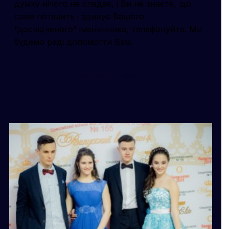
думку нічого не спадає, і Ви не знаєте, що
саме потішить і здивує Вашого
“досвідченого” іменинника, телефонуйте. Ми
будемо раді допомогти Вам.
НАЗАД ДО БЛОГУ