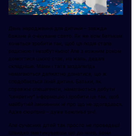
День народження для дитини – завжди
бажане й очікуване свято. Як же всім батькам
хочеться зробити так, щоб ця подія стала
радісною і незабутньою! Але з кожним роком
домогтися цього стає, на жаль, дедалі
складніше. Мами і тата заздалегідь
намагаються делікатно дізнатися, що ж
сподобається їхній дитині. Батьки, як
справжні спецагенти, намагаються добути
“секретну” інформацію і зробити це так, щоб
майбутній іменинник ні про що не здогадався.
Адже сюрприз – дуже важлива річ!
Але сучасних дітей так просто не проведеш!
Швидко зметикувавши що до чого, вони