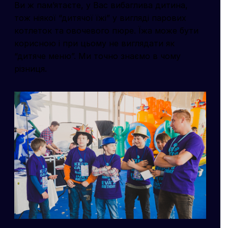
Ви ж пам’ятаєте, у Вас вибаглива дитина,
тож ніякої “дитячої їжі” у вигляді парових
котлеток та овочевого пюре. Їжа може бути
корисною і при цьому не виглядати як
“дитяче меню”. Ми точно знаємо в чому
різниця.