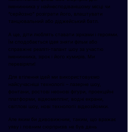
іменинника у найнесподіванішому місці чи
“серйозно” розіграти його, влаштувати
танцювальний або діджейський батл.
А ще, діти люблять ставати зірками і героями.
Їм сподобається ідея зняти фільм або
справжнє реаліті-талант шоу за участю
іменинника, зірок і його кумирів. Ми
перевіряли!
Для втілення ідей ми використовуємо
найсучасніші технології – лазерне шоу,
фонтани, ростові неонові фігури, проекційні
платформи, відеомеппінг, водні екрани,
світлові шоу, нові технології відеозйомки.
Але яким би дивовижним, таким, що вражає
уяву і повним сюрпризів не був день