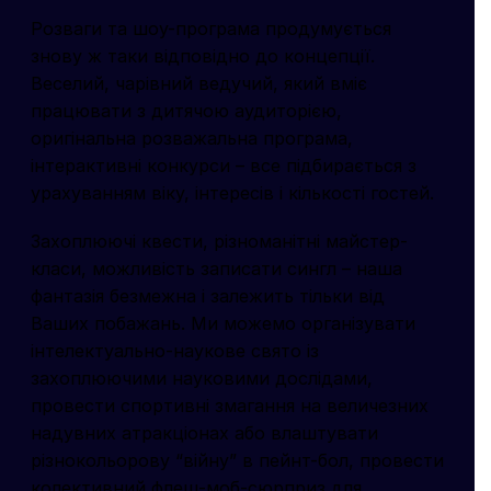
Розваги та шоу-програма продумується
знову ж таки відповідно до концепції.
Веселий, чарівний ведучий, який вміє
працювати з дитячою аудиторією,
оригінальна розважальна програма,
інтерактивні конкурси – все підбирається з
урахуванням віку, інтересів і кількості гостей.
Захоплюючі квести, різноманітні майстер-
класи, можливість записати сингл – наша
фантазія безмежна і залежить тільки від
Ваших побажань. Ми можемо організувати
інтелектуально-наукове свято із
захоплюючими науковими дослідами,
провести спортивні змагання на величезних
надувних атракціонах або влаштувати
різнокольорову “війну” в пейнт-бол, провести
колективний флеш-моб-сюрприз для