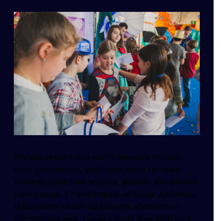
Ми дізнаємося про нього якомога більше:
його захоплення, улюблене заняття, теми
розмов, улюблена музика, фільми, улюблений
смак і колір. У такій справі не буває дрібниць.
Ідею свята часом підказують абсолютно
несподівані речі. І навіть якщо Вам здається,