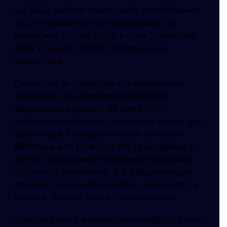
що Ваша дитина “нічим, окрім комп’ютерних
ігор, не цікавиться”, ми придумаємо та
розробимо для неї свято в стилі “Чемпіонат
світу з Counter-Strike”. Повірте, вона
здивується!
Після того, як концепція дня народження
визначена, ми займаємося підбором і
оформленням локації. Це може бути
середньовічний замок, спортивна арена, дах,
фойє опери, безлюдний острів або навіть
бібліотека а-ля Гоґвортс. Ми продумуємо всі
деталі: запрошення та маленькі подарунки
для гостей іменинника, 3-D майданчик для
фотосесії, музичний супровід, активності та
розваги. Усе має бути в тематиці свята.
Особливу увагу ми приділяємо підбору страв.